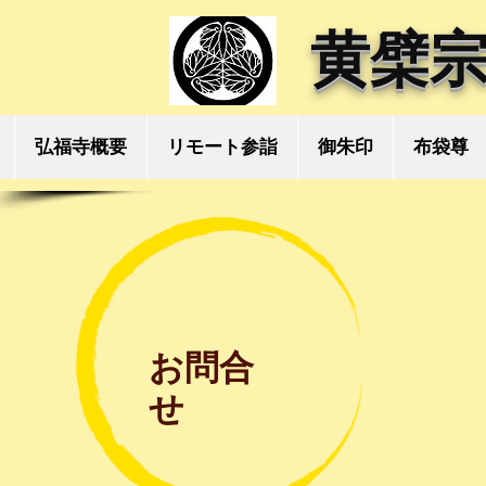
黄檗宗
弘福寺概要
リモート参詣
御朱印
布袋尊
お問合
せ